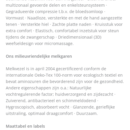
multizonaal gevoerde delen en enkelsteunsysteem ·
Gegradueerde compressie t.b.v. de bloedsomloop ·
Vormvast · Naadloze, versterkte en met de hand aangezette
tenen · Versterkte hiel · Zachte platte naden · Kruisstuk voor
extra comfort · Elastisch, comfortabel inzetstuk voor steun
tijdens de zwangerschap · Driedimensionaal (3D)
weefseldesign voor micromassage.
Ons milieuvriendelijke melkgaren
Melkvezel is in april 2004 gecertificeerd conform de
internationale Oeko-Tex 100-norm voor ecologisch textiel en
bevat aminozuren die bevorderend zijn voor de gezondheid.
Andere eigenschappen zijn o.a.: Natuurlijke
vochtregulerende factor; huidverzorgend en zijdezacht ·
Zuiverend, antibacterieel en schimmeldodend ·
Hygroscopisch, absorbeert vocht · Glanzende, gerieflijke
uitstraling, optimaal draagcomfort · Duurzaam.
Maattabel en labels