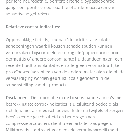
perifere neuropathie, perifere arteriële bypassoperatie,
gangreen, perifere neuropathie of andere oorzaken van
sensorische gebreken.
Relatieve contra-indicaties:
Oppervlakkige flebitis, reumatoïde artritis, alle lokale
aandoeningen waarbij kousen schade zouden kunnen
veroorzaken, bijvoorbeeld een fragiele ‘papierdunne’ huid,
dermatitis of andere concomitante huidaandoeningen, een
recente huidtransplantatie, en allergieën voor natuurlijke
proteïneweefsels of een van de andere materialen die bij de
vervaardiging worden gebruikt (zoals genoemd in de
samenstelling van dit product).
Disclaimer –
De informatie in de bovenstaande alinea's met
betrekking tot contra-indicaties is uitsluitend bedoeld als
richtlijn, niet als medisch advies. Indien u twijfels of zorgen
heeft over de geschiktheid en het dragen van
compressieproducten, dient u een arts te raadplegen.
Milkthreads Ltd draagt geen enkele verantwoordelijkheid