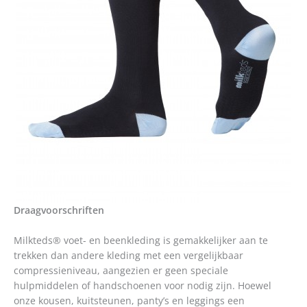
Draagvoorschriften
Milkteds® voet- en beenkleding is gemakkelijker aan te
trekken dan andere kleding met een vergelijkbaar
compressieniveau, aangezien er geen speciale
hulpmiddelen of handschoenen voor nodig zijn. Hoewel
onze kousen, kuitsteunen, panty’s en leggings een