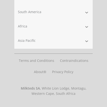
South America
Africa
Asia Pacific
Terms and Conditions
Contraindications
About®
Privacy Policy
Milkteds SA
, White Lion Lodge, Montagu,
Western Cape, South Africa