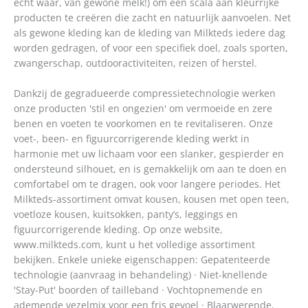
écht waar, van gewone melk!) om een scala aan kleurrijke
producten te creëren die zacht en natuurlijk aanvoelen. Net
als gewone kleding kan de kleding van Milkteds iedere dag
worden gedragen, of voor een specifiek doel, zoals sporten,
zwangerschap, outdooractiviteiten, reizen of herstel.
Dankzij de gegradueerde compressietechnologie werken
onze producten 'stil en ongezien' om vermoeide en zere
benen en voeten te voorkomen en te revitaliseren. Onze
voet-, been- en figuurcorrigerende kleding werkt in
harmonie met uw lichaam voor een slanker, gespierder en
ondersteund silhouet, en is gemakkelijk om aan te doen en
comfortabel om te dragen, ook voor langere periodes. Het
Milkteds-assortiment omvat kousen, kousen met open teen,
voetloze kousen, kuitsokken, panty’s, leggings en
figuurcorrigerende kleding. Op onze website,
www.milkteds.com, kunt u het volledige assortiment
bekijken. Enkele unieke eigenschappen: Gepatenteerde
technologie (aanvraag in behandeling) · Niet-knellende
'Stay-Put' boorden of tailleband · Vochtopnemende en
ademende vezelmix voor een fris gevoel · Blaarwerende,