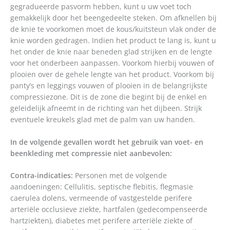
gegradueerde pasvorm hebben, kunt u uw voet toch
gemakkelijk door het beengedeelte steken. Om afknellen bij
de knie te voorkomen moet de kous/kuitsteun vlak onder de
knie worden gedragen. Indien het product te lang is, kunt u
het onder de knie naar beneden glad strijken en de lengte
voor het onderbeen aanpassen. Voorkom hierbij vouwen of
plooien over de gehele lengte van het product. Voorkom bij
panty’s en leggings vouwen of plooien in de belangrijkste
compressiezone. Dit is de zone die begint bij de enkel en
geleidelijk afneemt in de richting van het dijbeen. Strijk
eventuele kreukels glad met de palm van uw handen.
In de volgende gevallen wordt het gebruik van voet- en
beenkleding met compressie niet aanbevolen:
Contra-indicaties:
Personen met de volgende
aandoeningen: Cellulitis, septische flebitis, flegmasie
caerulea dolens, vermeende of vastgestelde perifere
arteriële occlusieve ziekte, hartfalen (gedecompenseerde
hartziekten), diabetes met perifere arteriële ziekte of